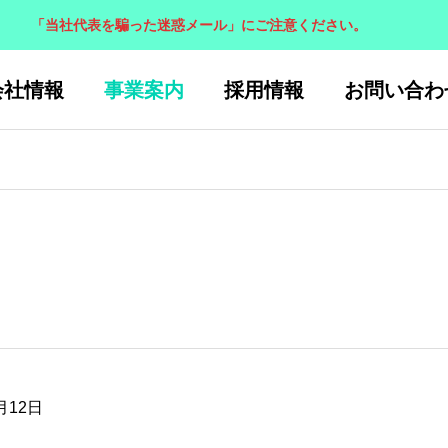
「当社代表を騙った迷惑メール」にご注意ください。
会社情報
事業案内
採用情報
お問い合わ
会社概要
COMPANY PROFILE
建築事
漁港・港
一般土木事
(民間施
月12日
 OFFICES
湾事業
業
設)