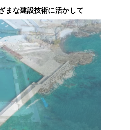
HARBOR
PUBLIC
HOUSING
ざまな建設技術に活かして
FACILITIES
ENGINEERING
PROJECT