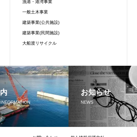
漁港・港湾事業
一般土木事業
建築事業(公共施設)
建築事業(民間施設)
大船渡リサイクル
内
お知らせ
 INFORMATION
NEWS