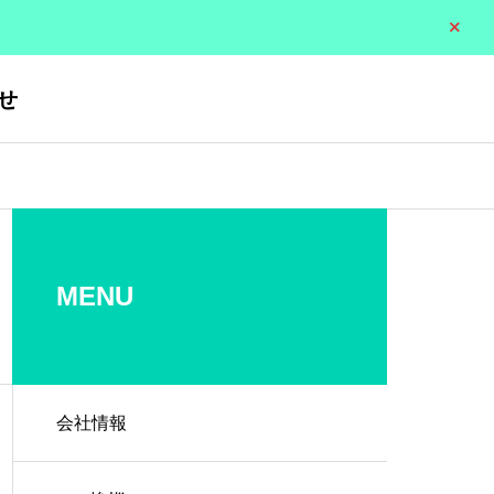
せ
沿革
HISTORY
MENU
業
会社情報
建築事業
大船渡リ
(公共施設)
サイクル